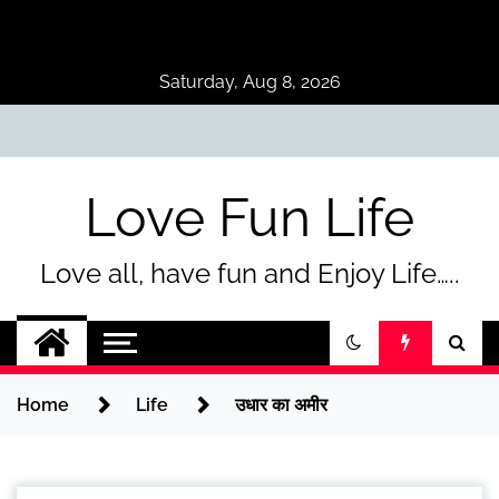
Skip
to
content
Saturday, Aug 8, 2026
Love Fun Life
Love all, have fun and Enjoy Life…..
Home
Life
उधार का अमीर